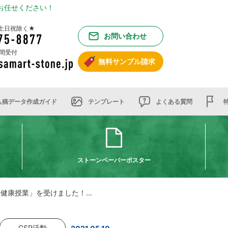
お任せください！
00 土日祝除く★
お問い合わせ
時間受付
無料サンプル請求
入稿データ作成ガイド
テンプレート
よくある質問
ストーンペーパーポスター
 「健康授業」を受けました！...
CSR活動