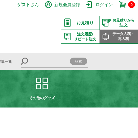
ゲスト
さん
新規会員登録
ログイン
0
お見積りから
お見積り
注文
データ入稿・
注文履歴/
再入稿
リピート注文
特集一覧
その他のグッズ