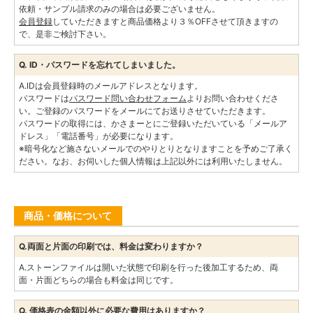
依頼・サンプル請求のみの場合は必要ございません。
会員登録
していただきますと商品価格より３％OFFさせて頂きますの
で、是非ご検討下さい。
Q. ID・パスワードを忘れてしまいました。
A.IDは会員登録時のメールアドレスとなります。
パスワードは
パスワード問い合わせフォーム
よりお問い合わせくださ
い。ご登録のパスワードをメールにてお送りさせていただきます。
パスワードの取得には、かさまーとにご登録いただいている「メールア
ドレス」「電話番号」が必要になります。
※暗号化など施さないメールでのやりとりとなりますことを予めご了承く
ださい。なお、お伺いした個人情報は上記以外には利用いたしません。
商品・価格について
Q.両面と片面の印刷では、料金は変わりますか？
A.ストーンファイルは開いた状態で印刷を行った後加工するため、両
面・片面どちらの場合も料金は同じです。
Q. 価格表の金額以外に必要な費用はありますか？