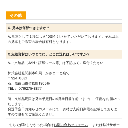
その他
Q. 見本は何部つきますか？
A. 見本として１種につき10部付けさせていただいております。それ以上
の見本をご希望の場合は有料となります。
Q.支給資材はいつまでに、どこに送ればいいですか？
A.ご支給品（JAN・証紙シール等）は下記あてに送付ください。
————————————————————-
株式会社笠間製本印刷 かさまーと宛て
〒924-0021
石川県白山市竹松町1905番
TEL：(076)275-8877
————————————————————-
尚、支給品期限は発送予定日の4営業日前午前中までにご手配をお願いい
たします。
発送予定日お知らせのメールにて、資材ご支給日期限を記載しておりま
すので併せてご確認ください。
こちらで解決しなかった場合は
お問い合わせフォーム
、 または弊社サポー