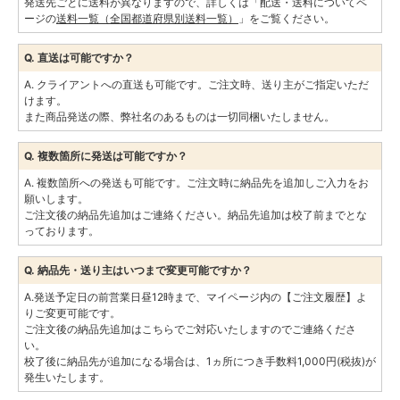
発送先ごとに送料が異なりますので、詳しくは「配送・送料についてペ
ージの
送料一覧（全国都道府県別送料一覧）
」をご覧ください。
Q. 直送は可能ですか？
A. クライアントへの直送も可能です。ご注文時、送り主がご指定いただ
けます。
また商品発送の際、弊社名のあるものは一切同梱いたしません。
Q. 複数箇所に発送は可能ですか？
A. 複数箇所への発送も可能です。ご注文時に納品先を追加しご入力をお
願いします。
ご注文後の納品先追加はご連絡ください。納品先追加は校了前までとな
っております。
Q. 納品先・送り主はいつまで変更可能ですか？
A.発送予定日の前営業日昼12時まで、マイページ内の【ご注文履歴】よ
りご変更可能です。
ご注文後の納品先追加はこちらでご対応いたしますのでご連絡くださ
い。
校了後に納品先が追加になる場合は、1ヵ所につき手数料1,000円(税抜)が
発生いたします。