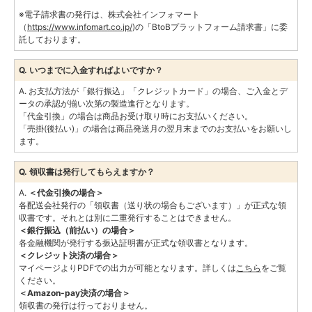
※電子請求書の発行は、株式会社インフォマート
（
https://www.infomart.co.jp/
)の「BtoBプラットフォーム請求書」に委
託しております。
Q. いつまでに入金すればよいですか？
A. お支払方法が「銀行振込」「クレジットカード」の場合、ご入金とデ
ータの承認が揃い次第の製造進行となります。
「代金引換」の場合は商品お受け取り時にお支払いください。
「売掛(後払い)」の場合は商品発送月の翌月末までのお支払いをお願いし
ます。
Q. 領収書は発行してもらえますか？
A.
＜代金引換の場合＞
各配送会社発行の「領収書（送り状の場合もございます）」が正式な領
収書です。それとは別に二重発行することはできません。
＜銀行振込（前払い）の場合＞
各金融機関が発行する振込証明書が正式な領収書となります。
＜クレジット決済の場合＞
マイページよりPDFでの出力が可能となります。詳しくは
こちら
をご覧
ください。
＜Amazon-pay決済の場合＞
領収書の発行は行っておりません。