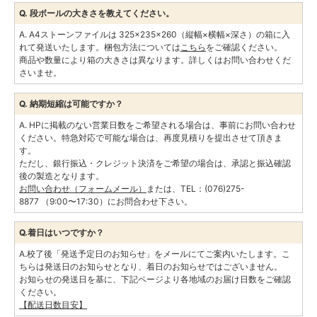
Q. 段ボールの大きさを教えてください。
A. A4ストーンファイルは 325×235×260（縦幅×横幅×深さ）の箱に入
れて発送いたします。梱包方法については
こちら
をご確認ください。
商品や数量により箱の大きさは異なります。詳しくはお問い合わせくだ
さいませ。
Q. 納期短縮は可能ですか？
A. HPに掲載のない営業日数をご希望される場合は、事前にお問い合わせ
ください。特急対応で可能な場合は、再度見積りを提出させて頂きま
す。
ただし、銀行振込・クレジット決済をご希望の場合は、承認と振込確認
後の製造となります。
お問い合わせ（フォームメール）
または、
TEL：(076)275-
8877
（9:00〜17:30）にお問合わせ下さい。
Q.着日はいつですか？
A.校了後「発送予定日のお知らせ」をメールにてご案内いたします。こ
ちらは発送日のお知らせとなり、着日のお知らせではございません。
お知らせの発送日を基に、下記ページより各地域のお届け日数をご確認
ください。
【配送日数目安】