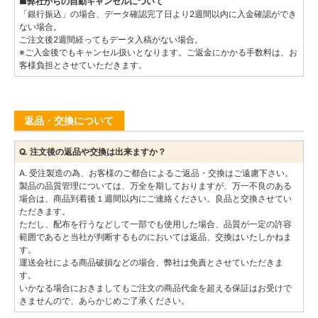
■弊社からの自動キャンセルについて
「銀行振込」の場合、データ確認完了日より2週間以内に入金確認ができ
ない場合。
ご注文後2週間経ってもデータ入稿がない場合。
※ご入金後でもキャンセル扱いとなります。ご返金にかかる手数料は、お
客様負担とさせていただきます。
返品・交換について
Q. 注文後の返品や交換は出来ますか？
A. 受注製造の為、お客様のご都合によるご返品・交換はご遠慮下さい。
製品の品質管理については、万全を期しておりますが、万一不良のある
場合は、商品到着後１週間以内にご連絡ください。良品と交換させてい
ただきます。
ただし、配布を行うなどして一部でも使用した場合、品質が一定の許容
範囲であると当社が判断するものにおいては返品、交換はいたしかねま
す。
運送会社による商品破損などの場合、弊社は免責とさせていただきま
す。
いかなる場合におきましてもご注文の商品代金を超える保証はお受けで
きませんので、あらかじめご了承ください。