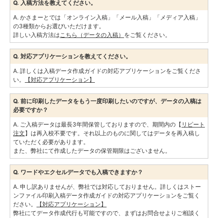
Q. 入稿方法を教えてください。
A. かさまーとでは「オンライン入稿」「メール入稿」「メディア入稿」
の3種類からお選びいただけます。
詳しい入稿方法は
こちら（データの入稿）
をご覧ください。
Q. 対応アプリケーションを教えてください。
A. 詳しくは入稿データ作成ガイドの対応アプリケーションをご覧くださ
い。
【対応アプリケーション】
Q. 前に印刷したデータをもう一度印刷したいのですが、データの入稿は
必要ですか？
A. ご入稿データは最長3年間保管しておりますので、期間内の【
リピート
注文
】は再入校不要です。それ以上のものに関してはデータを再入稿し
ていただく必要があります。
また、弊社にて作成したデータの保管期限はございません。
Q. ワードやエクセルデータでも入稿できますか？
A. 申し訳ありませんが、弊社では対応しておりません。詳しくはストー
ンファイル印刷入稿データ作成ガイドの対応アプリケーションをご覧く
ださい。
【対応アプリケーション】
弊社にてデータ作成代行も可能ですので、まずはお問合せよりご相談く