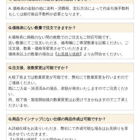
A. 価格表の金額の他に送料・消費税、支払方法によって代金引換手数料
もしくは銀行振込手数料が必要となります。
Q.価格表にない数量で注文できますか？
A.価格表に掲載のない間の枚数でのご注文もご対応可能です。
近い数量にてご注文いただき、備考欄にご希望数量を記載ください。ご
注文後、数量・価格等変更させていただきます。
価格表以上の数量の場合は【
お見積り依頼
】よりお問合せください。
Q.注文後、枚数変更は可能ですか？
A.校了前までは数量変更が可能です。弊社にて数量変更を行いますので
ご連絡ください。
既にご入金・決済済みの場合、差額が発生いたしますのでご注意くださ
い。
尚、校了後・製造開始後の数量変更はお受けできかねますのでご了承く
ださいませ。
Q.商品ラインナップにない仕様の商品作成は可能ですか？
A.詳細仕様をお送りいただき、弊社にて作成可能な場合はお見積りを算
出させていただきます。
【
お見積り依頼
】よりお問合せください。