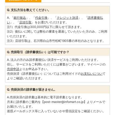
Q. 支払方法を教えてください。
A. 「
銀行振込
」、「
代金引換
」、「
クレジット決済
」、「
請求書後払
い
」、「
店頭引取
」をお選びいただけます。
注1）代金引換は300,000円以下に限らせて頂きます。
注2）後払いに関しては弊社の審査を通過していただいた方のみ、ご利用
いただけます。
注3）店頭引取は、石川県白山市竹松町1905番の本社のみとなります。
Q. 売掛取引（請求書後払い）は可能ですか？
A. 法人の方のみ請求書後払い決済サービスをご利用いただけます。
但し、サービスをご利用いただくには審査がございます。マイページの
売掛申請
よりお申込み下さい。
売掛決済（請求書後払い）についてはご利用ガイドの
お支払いについ
て
よりご確認いただけます。
Q. 売掛決済の請求書が届きません。
A.売掛決済の請求書は基本的に電子請求書となります。
月末に請求書のご案内を【post-master@infomart.co.jp】よりメールで
お届けいたします。
迷惑メールボックス等に入っていないかや受信設定をご確認ください。