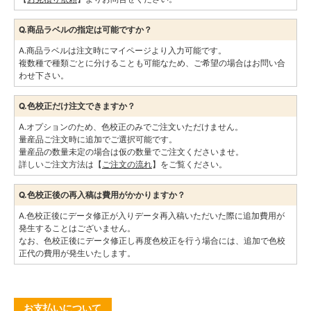
Q.商品ラベルの指定は可能ですか？
A.商品ラベルは注文時にマイページより入力可能です。
複数種で種類ごとに分けることも可能なため、ご希望の場合はお問い合
わせ下さい。
Q.色校正だけ注文できますか？
A.オプションのため、色校正のみでご注文いただけません。
量産品ご注文時に追加でご選択可能です。
量産品の数量未定の場合は仮の数量でご注文くださいませ。
詳しいご注文方法は【
ご注文の流れ
】をご覧ください。
Q.色校正後の再入稿は費用がかかりますか？
A.色校正後にデータ修正が入りデータ再入稿いただいた際に追加費用が
発生することはございません。
なお、色校正後にデータ修正し再度色校正を行う場合には、追加で色校
正代の費用が発生いたします。
お支払いについて