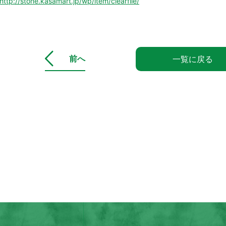
http://stone.kasamart.jp/wp/item/clearfile/
前へ
一覧に戻る