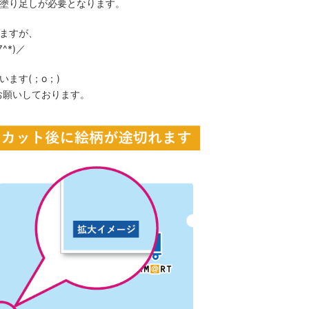
塗り足しが必要となります。
ますが、
*)／
ます(；o；)
お願いしております。