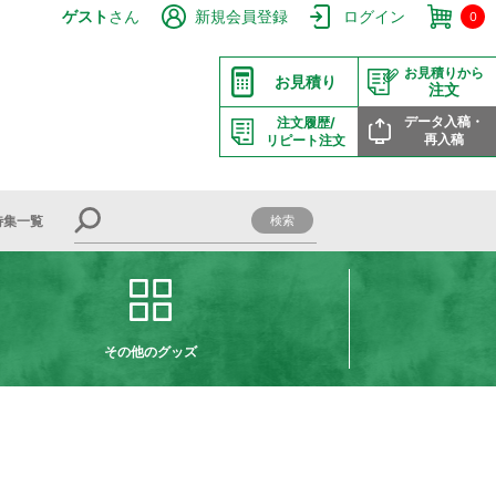
ゲスト
さん
新規会員登録
ログイン
0
お見積りから
お見積り
注文
データ入稿・
注文履歴/
再入稿
リピート注文
特集一覧
その他のグッズ