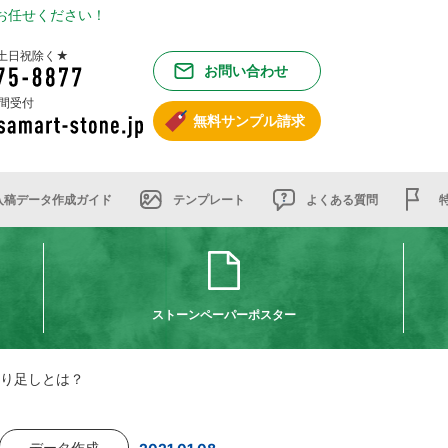
お任せください！
00 土日祝除く★
お問い合わせ
時間受付
無料サンプル請求
入稿データ作成ガイド
テンプレート
よくある質問
ストーンペーパーポスター
 塗り足しとは？
データ作成