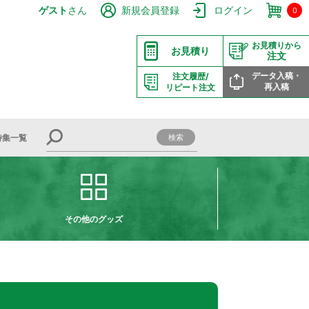
ゲスト
さん
新規会員登録
ログイン
0
お見積りから
お見積り
注文
データ入稿・
注文履歴/
再入稿
リピート注文
特集一覧
その他のグッズ